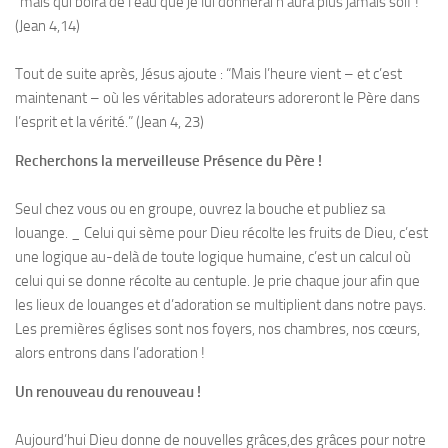
“mais qui boira de l’eau que je lui donnerai n’aura plus jamais soif !”
(Jean 4,14)
Tout de suite après, Jésus ajoute : “Mais l’heure vient – et c’est
maintenant – où les véritables adorateurs adoreront le Père dans
l’esprit et la vérité.” (Jean 4, 23)
Recherchons la merveilleuse Présence du Père !
Seul chez vous ou en groupe, ouvrez la bouche et publiez sa
louange. _ Celui qui sème pour Dieu récolte les fruits de Dieu, c’est
une logique au-delà de toute logique humaine, c’est un calcul où
celui qui se donne récolte au centuple. Je prie chaque jour afin que
les lieux de louanges et d’adoration se multiplient dans notre pays.
Les premières églises sont nos foyers, nos chambres, nos cœurs,
alors entrons dans l’adoration !
Un renouveau du renouveau !
Aujourd’hui Dieu donne de nouvelles grâces,des grâces pour notre