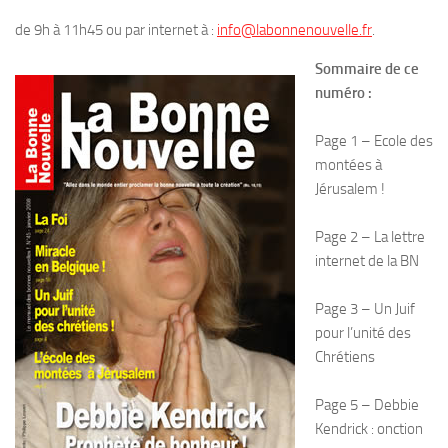
de 9h à 11h45 ou par internet à :
info@labonnenouvelle.fr
.
Sommaire de ce
numéro :
Page 1 – Ecole des
montées à
Jérusalem !
Page 2 – La lettre
internet de la BN
Page 3 – Un Juif
pour l’unité des
Chrétiens
Page 5 – Debbie
Kendrick : onction