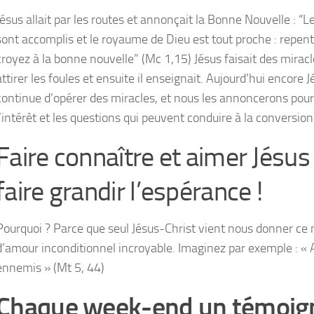
Jésus allait par les routes et annonçait la Bonne Nouvelle : “
sont accomplis et le royaume de Dieu est tout proche : repen
croyez à la bonne nouvelle” (Mc 1,15) Jésus faisait des mirac
attirer les foules et ensuite il enseignait. Aujourd’hui encore 
continue d’opérer des miracles, et nous les annoncerons pour
l’intérêt et les questions qui peuvent conduire à la conversion
Faire connaître et aimer Jésus
faire grandir l’espérance !
Pourquoi ? Parce que seul Jésus-Christ vient nous donner c
d’amour inconditionnel incroyable. Imaginez par exemple : «
ennemis » (Mt 5, 44)
Chaque week-end un témoig