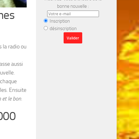
bonne nouvelle :
nes
Inscription
désinscription
 la radio ou
asse aussi
uvelle.
 chaque
es. Ensuite
 et le bon.
2000