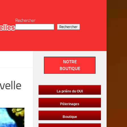
Rechercher
Rechercher
NOTRE
BOUTIQUE
velle
La prière du OUI
Pèlerinages
Boutique