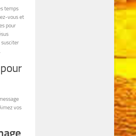
Les temps
tez-vous et
les pour
Jésus
 susciter
.
 pour
e message
 Aimez vos
nage