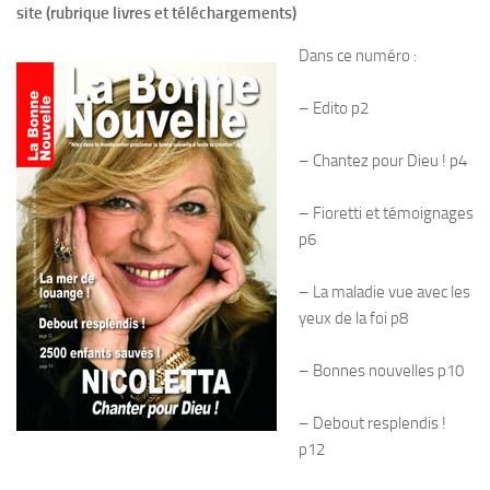
site (rubrique livres et téléchargements)
Dans ce numéro :
– Edito p2
– Chantez pour Dieu ! p4
– Fioretti et témoignages
p6
– La maladie vue avec les
yeux de la foi p8
– Bonnes nouvelles p10
– Debout resplendis !
p12