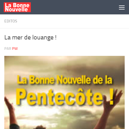
Skip to content
EDITOS
La mer de louange !
PAR
PW