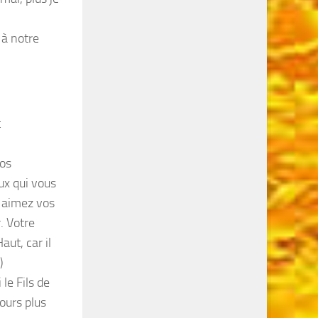
 à notre
t
vos
ux qui vous
, aimez vos
. Votre
ut, car il
)
 le Fils de
jours plus