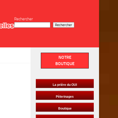
Rechercher
Rechercher
NOTRE
BOUTIQUE
La prière du OUI
Pèlerinages
Boutique