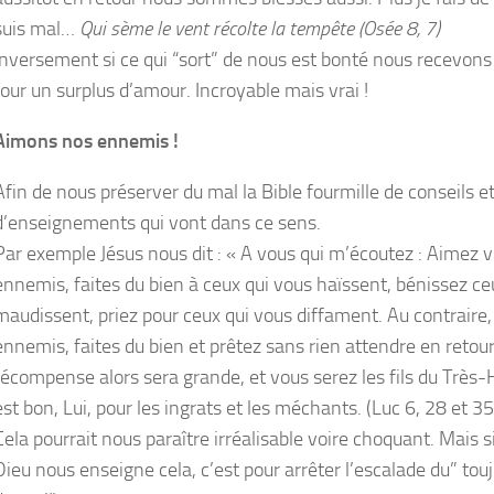
suis mal…
Qui sème le vent récolte la tempête (Osée 8, 7)
Inversement si ce qui “sort” de nous est bonté nous recevons
tour un surplus d’amour. Incroyable mais vrai !
Aimons nos ennemis !
Afin de nous préserver du mal la Bible fourmille de conseils e
d’enseignements qui vont dans ce sens.
Par exemple Jésus nous dit : « A vous qui m’écoutez : Aimez 
ennemis, faites du bien à ceux qui vous haïssent, bénissez ce
maudissent, priez pour ceux qui vous diffament. Au contraire
ennemis, faites du bien et prêtez sans rien attendre en retour
récompense alors sera grande, et vous serez les fils du Très-Ha
est bon, Lui, pour les ingrats et les méchants. (Luc 6, 28 et 35
Cela pourrait nous paraître irréalisable voire choquant. Mais si
Dieu nous enseigne cela, c’est pour arrêter l’escalade du” tou