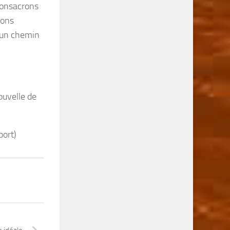
consacrons
nons
s un chemin
ouvelle de
port)
T