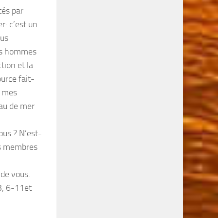
tés par
r: c’est un
ous
les hommes
tion et la
ource fait-
, mes
eau de mer
ous ? N’est-
os membres
 de vous.
3, 6-11et