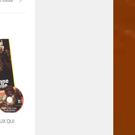
e idéale
UX QUI