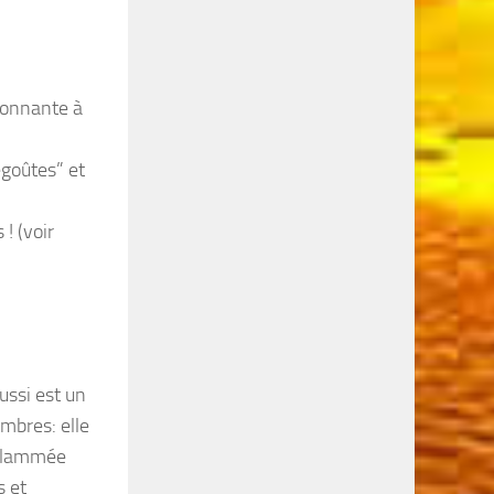
tonnante à
dégoûtes” et
! (voir
ussi est un
mbres: elle
enflammée
s et