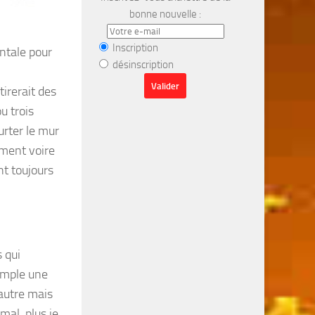
bonne nouvelle :
Inscription
entale pour
désinscription
irerait des
u trois
urter le mur
ement voire
nt toujours
 qui
emple une
’autre mais
mal, plus je