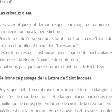
de mal”.
Les cristaux d’eau
Des scientifques ont démontré que l’eau réagit de manière é
la malédiction ou à la bénédiction.
Voici le test de l’eau : sur un échantillon 1 on va dire ‘tu me 
sur un échantillon 2 on va dire “tu es aimé”.
Les différences des cristaux au micoscope sont spectaculaires 
photos sur la Bonne Nouvelle de septembre)
N’oublions pas que nous sommes constitués de 65% d’eau.
Relisons ce passage de la Lettre de Saint Jacques
Voyez quel petit feu embrase une immense forêt : la langue a
feu. C’est le monde du mal, cette langue placée parmi nos me
souille tout le corps; elle enflamme le cycle de la création, 
qu’elle est par la Géhenne. Bêtes sauvages et oiseaux, reptile