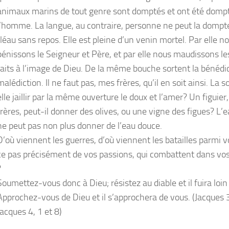
animaux marins de tout genre sont domptés et ont été domp
l’homme. La langue, au contraire, personne ne peut la dompte
fléau sans repos. Elle est pleine d’un venin mortel. Par elle n
bénissons le Seigneur et Père, et par elle nous maudissons 
faits à l’image de Dieu. De la même bouche sortent la bénédic
malédiction. Il ne faut pas, mes frères, qu’il en soit ainsi. La s
elle jaillir par la même ouverture le doux et l’amer? Un figuier
frères, peut-il donner des olives, ou une vigne des figues? L’
ne peut pas non plus donner de l’eau douce.
D’où viennent les guerres, d’où viennent les batailles parmi v
ce pas précisément de vos passions, qui combattent dans v
?
Soumettez-vous donc à Dieu; résistez au diable et il fuira loin
Approchez-vous de Dieu et il s’approchera de vous. (Jacques 
Jacques 4, 1 et 8)