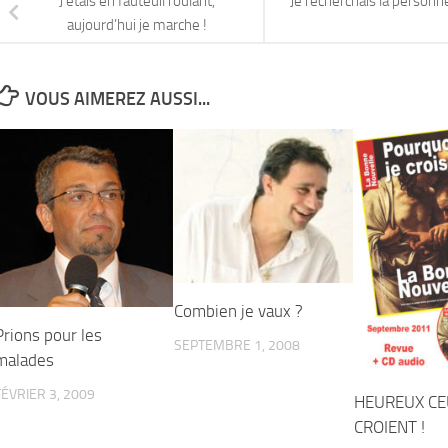
J’étais en fauteuil roulant,
Je recherchais la personn
aujourd’hui je marche !
VOUS AIMEREZ AUSSI...
Combien je vaux ?
Prions pour les
SEPTEMBRE 1, 2008
malades
FÉVRIER 3, 2009
HEUREUX CE
CROIENT !