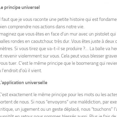
Le principe universel
Il faut que je vous raconte une petite histoire qui est fondam
bien comprendre nos actions dans notre vie.
Imaginez que vous êtes en face d’un mur avec un pistolet qui t
balles rondes en caoutchouc très dur. Vous êtes juste à deux o
mètres. Si vous tirez que va-t-il se produire ?… La balle va he
et revenir violemment sur vous. Cela peut vous blesser grav
vous tuer. C’est le même principe que le boomerang qui revie
à l’endroit d’où il vient.
L’application universelle
C’est exactement le même principe pour les mots ou les actes
sortent de nous. Si nous “envoyons” une malédiction, par ex
critique, un jugement ou un geste déplacé, nous “touchons” l
aussitôt en retour nous sommes blessés aussi. Plus je fais de 