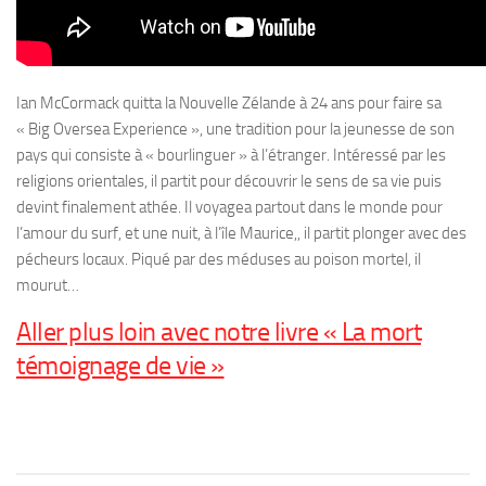
Ian McCormack quitta la Nouvelle Zélande à 24 ans pour faire sa
« Big Oversea Experience », une tradition pour la jeunesse de son
pays qui consiste à « bourlinguer » à l’étranger. Intéressé par les
religions orientales, il partit pour découvrir le sens de sa vie puis
devint finalement athée. Il voyagea partout dans le monde pour
l’amour du surf, et une nuit, à l’île Maurice,, il partit plonger avec des
pécheurs locaux. Piqué par des méduses au poison mortel, il
mourut…
Aller plus loin avec notre livre « La mort
témoignage de vie »