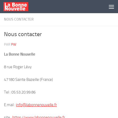
Skip to content
NOUS CONTACTER
Nous contacter
PAR
PW
La Bonne Nouvelle
8 rue Roger Lévy
47180 Sainte Bazeille (France)
Tel : 05.53.20.99.86
E.mail :
info@labonnenouvelle.fr
site :
https://www.labonnenouvelle.fr