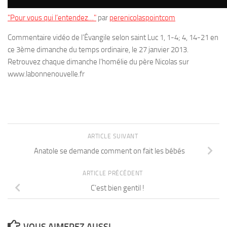
"Pour vous qui l’entendez…"
par
perenicolaspointcom
Commentaire vidéo de l’Évangile selon saint Luc 1, 1-4; 4, 14-21 en
ce 3ème dimanche du temps ordinaire, le 27 janvier 2013.
Retrouvez chaque dimanche l’homélie du père Nicolas sur
www.labonnenouvelle.fr
ARTICLE SUIVANT
Anatole se demande comment on fait les bébés
ARTICLE PRÉCÉDENT
C’est bien gentil !
VOUS AIMEREZ AUSSI...