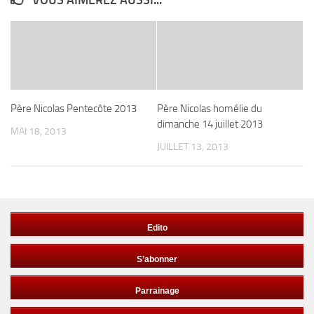
Père Nicolas Pentecôte 2013
Père Nicolas homélie du
dimanche 14 juillet 2013
MAI 18, 2013
JUILLET 13, 2013
Edito
S’abonner
Parrainage