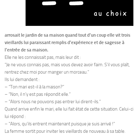
arrosait le jardin de sa maison quand tout d’un coup elle vit trois
vieillards lui paraissant remplis d’expérience et de sagesse à
l’entrée de sa maison.
Elle ne les connaissait pas, mais leur dit :
“Je ne vous connais pas, mais vous devez avoir faim. S’il vous plaît,
rentrez chez moi pour manger un morceau.”
Ils lui demandent :
– “Ton mari est-il à la maison?”
– “Non, il n’y est pas répondit elle.”
– “Alors nous ne pouvons pas entrer lui dirent-ils.”
Quand arrive enfin le mari, elle lui fait état de cette situation. Celui-ci
lui répond :
– “Alors, qu’ils entrent maintenant puisque je suis arrivé !”
La femme sortit pour inviter les vieillards de nouveau à sa table.