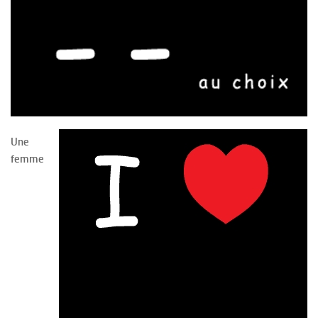
Une
femme