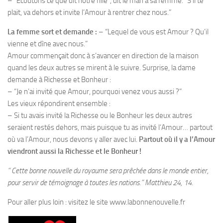
– “Écoutons ce que dit notre fille”, dit le mari à sa femme. “S’il te
plait, va dehors et invite l’Amour à rentrer chez nous.”
La femme sort et demande :
– “Lequel de vous est Amour ? Qu’il
vienne et dîne avec nous.”
Amour commençait donc à s’avancer en direction de la maison
quand les deux autres se mirent à le suivre. Surprise, la dame
demande à Richesse et Bonheur :
– “Je n’ai invité que Amour, pourquoi venez vous aussi ?”
Les vieux répondirent ensemble :
– Si tu avais invité la Richesse ou le Bonheur les deux autres
seraient restés dehors, mais puisque tu as invité l’Amour… partout
où va l’Amour, nous devons y aller avec lui.
Partout où il y a l’Amour
viendront aussi la Richesse et le Bonheur !
“ Cette bonne nouvelle du royaume sera prêchée dans le monde entier,
pour servir de témoignage à toutes les nations.” Matthieu 24, 14.
Pour aller plus loin : visitez le site www.labonnenouvelle.fr