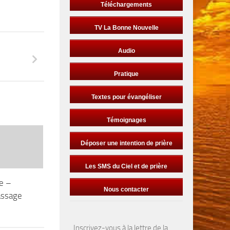
Téléchargements
TV La Bonne Nouvelle
T
Audio
Pratique
Textes pour évangéliser
Témoignages
Déposer une intention de prière
Les SMS du Ciel et de prière
e –
Nous contacter
assage
Inscrivez-vous à la lettre de la