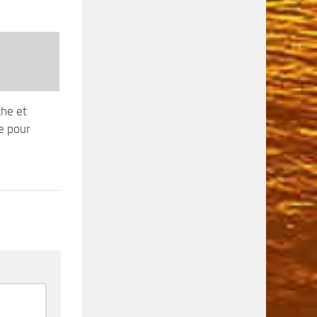
che et
e pour