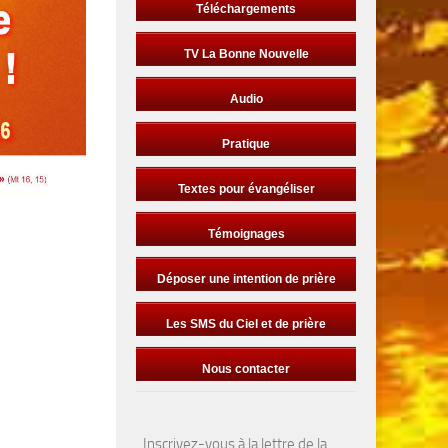
Téléchargements
TV La Bonne Nouvelle
Audio
Pratique
Textes pour évangéliser
Témoignages
Déposer une intention de prière
Les SMS du Ciel et de prière
Nous contacter
Inscrivez-vous à la lettre de la