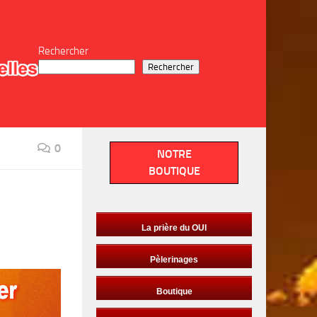
Rechercher
Rechercher
0
NOTRE
BOUTIQUE
La prière du OUI
Pèlerinages
Boutique