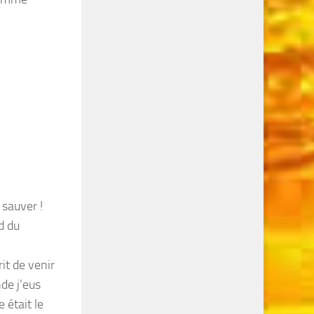
 sauver !
d du
it de venir
de j’eus
 était le