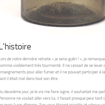
L’histoire
Lors de notre dernière retraite « je serai guéri ! », je remarqu
homme visiblement très tourmenté. Il ne cessait de se lever 
enseignements pour aller fumer et il ne pouvait participer à l
tant il était mal dans tout son être.
Au deuxième jour, je le vis me faire signe, il souhaitait me parl
Personne ne voulait aller vers lui, il faisait presque peur tant 
en proie à ses démons. Ses yeux étaient injectés et vitreux