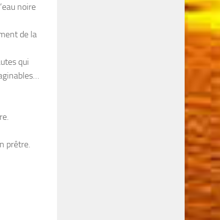
d’eau noire
ement de la
utes qui
maginables…
re.
n prêtre.