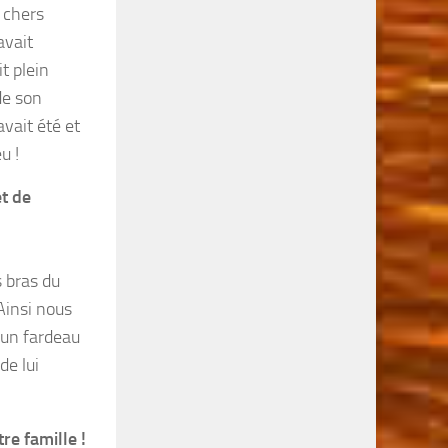
, chers
avait
t plein
de son
avait été et
u !
et de
 bras du
Ainsi nous
’un fardeau
de lui
re famille !