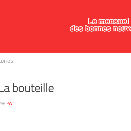
EDITOS
La bouteille
PAR
PW