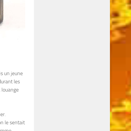
ais un jeune
durant les
a louange
er.
on le sentait
 comme