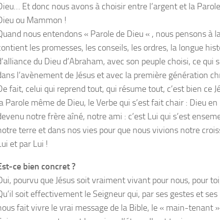
Dieu… Et donc nous avons à choisir entre l’argent et la Parole
Dieu ou Mammon !
Quand nous entendons « Parole de Dieu « , nous pensons à la
contient les promesses, les conseils, les ordres, la longue hist
d’alliance du Dieu d’Abraham, avec son peuple choisi, ce qui 
dans l’avènement de Jésus et avec la première génération c
De fait, celui qui reprend tout, qui résume tout, c’est bien ce J
la Parole même de Dieu, le Verbe qui s’est fait chair : Dieu e
devenu notre frère aîné, notre ami : c’est Lui qui s’est ense
notre terre et dans nos vies pour que nous vivions notre crois
Lui et par Lui !
Est-ce bien concret ?
Oui, pourvu que Jésus soit vraiment vivant pour nous, pour toi
Qu’il soit effectivement le Seigneur qui, par ses gestes et ses
nous fait vivre le vrai message de la Bible, le « main-tenant »