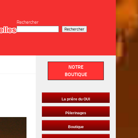
Rechercher
Rechercher
NOTRE
BOUTIQUE
La prière du OUI
Pèlerinages
Boutique