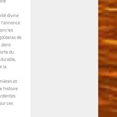
elle
nité divine
i l’annonce
ans les
 goûteras de
e dans
porte du
 durable,
r la
mières et
 histoire
 ardentes
 sur ces