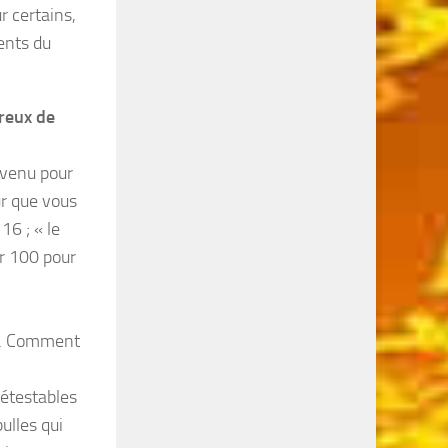
r certains,
ents du
ireux de
s venu pour
ur que vous
16 ; « le
r 100 pour
on… Comment
détestables
ulles qui