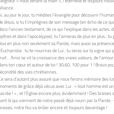
Seigneur « nous tenant la main », l’éternelle et toujours nouv
alliance…
Si, au jour le jour, tu médites l’évangile pour découvrir l’huma
de Jésus, si tu t’imprègnes de son message (en écho de ce qu
dans l’ancien testament, de ce qui l’explique dans les actes, d
épîtres et dans l’apocalypse), tu l’aimeras de plus en plus ; tu
plus en plus non seulement sa Parole, mais aussi sa présenc
l’Eucharistie : tu te nourriras de Lui ; tu seras sur la vigne qui 
fruit… Ainsi se vit la croissance des vraies valeurs, de l’amour
dans ton cœur et autour de toi ! 30,60, 100 pour 1 ! Bravo pou
fécondité des vies chrétiennes…
Ce sera d’autant plus assuré que nous ferons mémoire des lu
moments de grâce déjà vécus avec Lui : « tout homme est une
sacrée ! » ; et l’Eglise encore plus, évidemment ! Des braises
sont là qui viennent de notre passé déjà nourri par la Parole ,
braises, notre feu va brûler encore et toujours davantage !