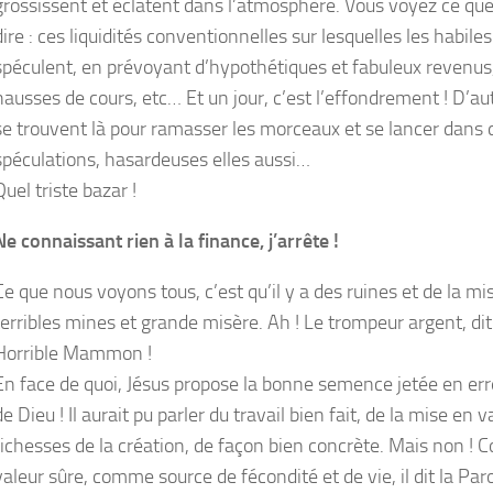
grossissent et éclatent dans l’atmosphère. Vous voyez ce que
dire : ces liquidités conventionnelles sur lesquelles les habiles
spéculent, en prévoyant d’hypothétiques et fabuleux revenus
hausses de cours, etc… Et un jour, c’est l’effondrement ! D’au
se trouvent là pour ramasser les morceaux et se lancer dans 
spéculations, hasardeuses elles aussi…
Quel triste bazar !
Ne connaissant rien à la finance, j’arrête !
Ce que nous voyons tous, c’est qu’il y a des ruines et de la mi
terribles mines et grande misère. Ah ! Le trompeur argent, di
Horrible Mammon !
En face de quoi, Jésus propose la bonne semence jetée en erre
de Dieu ! Il aurait pu parler du travail bien fait, de la mise en 
richesses de la création, de façon bien concrète. Mais non !
valeur sûre, comme source de fécondité et de vie, il dit la Par