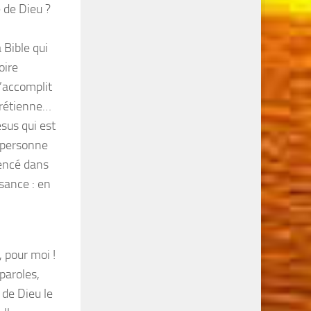
 de Dieu ?
 Bible qui
oire
s’accomplit
hrétienne…
ésus qui est
n personne
mencé dans
sance : en
, pour moi !
 paroles,
 de Dieu le