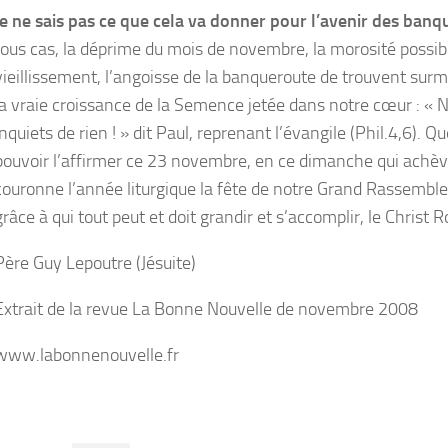
Je ne sais pas ce que cela va donner pour l’avenir des banqu
tous cas, la déprime du mois de novembre, la morosité possib
vieillissement, l’angoisse de la banqueroute de trouvent sur
la vraie croissance de la Semence jetée dans notre cœur : « 
inquiets de rien ! » dit Paul, reprenant l’évangile (Phil.4,6). Qu
pouvoir l’affirmer ce 23 novembre, en ce dimanche qui achèv
couronne l’année liturgique la fête de notre Grand Rassembleu
grâce à qui tout peut et doit grandir et s’accomplir, le Christ Ro
Père Guy Lepoutre (Jésuite)
Extrait de la revue La Bonne Nouvelle de novembre 2008
www.labonnenouvelle.fr