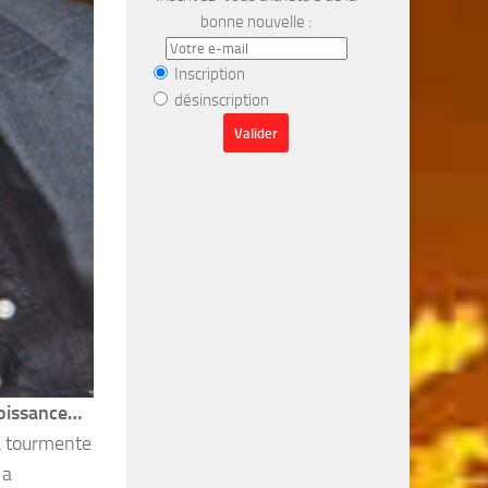
bonne nouvelle :
Inscription
désinscription
roissance…
 la tourmente
 a