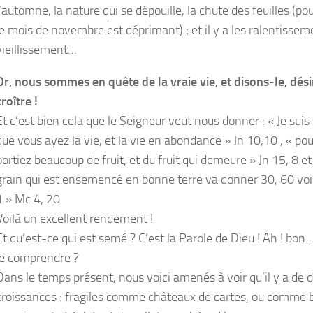
l’automne, la nature qui se dépouille, la chute des feuilles (pou
le mois de novembre est déprimant) ; et il y a les ralentissem
vieillissement…
Or, nous sommes en quête de la vraie vie, et disons-le, dés
croître !
Et c’est bien cela que le Seigneur veut nous donner : « Je sui
que vous ayez la vie, et la vie en abondance » Jn 10,10 , « po
portiez beaucoup de fruit, et du fruit qui demeure » Jn 15, 8 et 
grain qui est ensemencé en bonne terre va donner 30, 60 voi
1 » Mc 4, 20
Voilà un excellent rendement !
Et qu’est-ce qui est semé ? C’est la Parole de Dieu ! Ah ! b
le comprendre ?
Dans le temps présent, nous voici amenés à voir qu’il y a de 
croissances : fragiles comme châteaux de cartes, ou comme b