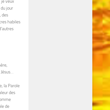
 je veux
 du jour
, des
tres habiles
d’autres
sère,
t Jésus…
, la Parole
valeur des
 Comme
ole de