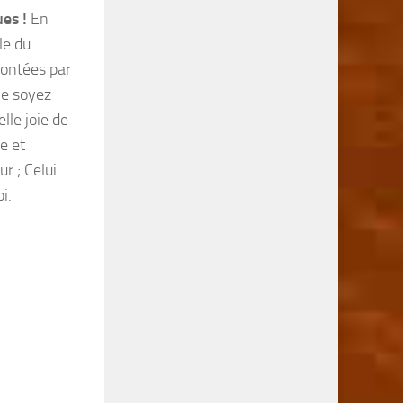
es !
En
le du
montées par
Ne soyez
elle joie de
e et
r ; Celui
i.