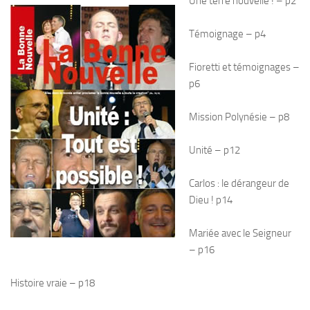
Une terre nouvelle ! – p2
Témoignage – p4
Fioretti et témoignages –
p6
Mission Polynésie – p8
Unité – p12
Carlos : le dérangeur de
Dieu ! p14
Mariée avec le Seigneur
– p16
Histoire vraie – p18